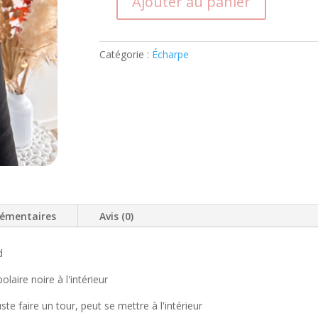
Ajouter au panier
quantité
de
Écharpe
Catégorie :
Écharpe
d'hiver
polaire
noire
et
tissu
léopard
lémentaires
Avis (0)
d
laire noire à l'intérieur
te faire un tour, peut se mettre à l'intérieur