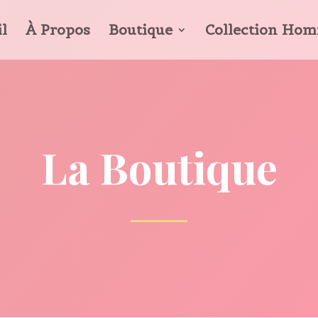
l
À Propos
Boutique
Collection Ho
La Boutique